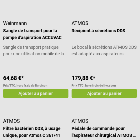
Weinmann
ATMOS
Sangle de transport pour la
Récipient à sécrétions DDS
pompe d'aspiration ACCUVAC
Sangle de transport pratique
Le bocal à sécrétions ATMOS DDS
pour une utilisation mobile de la
est adapté aux aspirateurs
pompe d'aspiration
chirurgicaux ATMOS pour une
aspiration performante des
sécrétions corporelles et des
64,68 €*
179,88 €*
liquides de rinçage. L'accessoire
Prix TTC, hors frais de livraison
Prix TTC, hors frais de livraison
réutilisable pour le système
d'arrimage direct garantit un
Ajouter au panier
Ajouter au panier
processus d'arrimage rapide et
sûr entre l'unité d'aspiration et le
bocal à sécrétions. Les erreurs de
manipulation sont largement
ATMOS
ATMOS
exclues avec ce récipient à
Filtre bactérien DDS, à usage
Pédale de commande pour
sécrétions DDS, car le système de
unique, pour Atmos C 361/41
l'aspirateur chirurgical ATMOS C
collecte DDS ne nécessite aucun