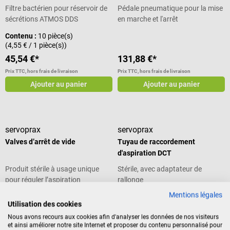
451
Filtre bactérien pour réservoir de
Pédale pneumatique pour la mise
raccord de tuyau. En tant que
sécrétions ATMOS DDS
en marche et l'arrêt
récipient interchangeable dans
les services de soins intensifs, de
Contenu :
10 pièce(s)
chirurgie et d'urgence, ce grand
(4,55 € / 1 pièce(s))
gobelet est particulièrement utile.
45,54 €*
131,88 €*
Le récipient DDS est fabriqué en
Prix TTC, hors frais de livraison
Prix TTC, hors frais de livraison
plastique de haute qualité, a une
Ajouter au panier
Ajouter au panier
capacité de 3 litres et peut être
autoclavé pour un traitement
hygiénique. Récipient à
sécrétions DDS - En un coup d'œil
Accessoires pour le système
servoprax
servoprax
ATMOS Direct Docking
Valves d’arrêt de vide
Tuyau de raccordement
Compatible avec les appareils :
d'aspiration DCT
ATMOS C 361, ATMOS C 451 et
Produit stérile à usage unique
Stérile, avec adaptateur de
ATMOS Record 55 DDS Gradué
pour réguler l’aspiration
rallonge
Facile à nettoyer Autoclavable
Plastique Volume : 3 litres
Mentions légales
Note moyenne de 5 sur 5 étoiles
Note moyenne de 5 sur 5 étoiles
Hauteur : 247 mm Diamètre
Utilisation des cookies
extérieur : 166 mm Contenu de la
Nous avons recours aux cookies afin d'analyser les données de nos visiteurs
Contenu :
100 pièce(s)
livraison 1 récipient à sécrétions
et ainsi améliorer notre site Internet et proposer du contenu personnalisé pour
(0,29 € / 1 pièce(s))