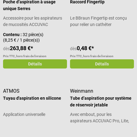
Poche d‘aspiration à usage
Raccord Fingertip
unique Serres
Accessoire pour les aspirateurs
Le BBraun Fingertip est conçu
de mucosités ACCUVAC
pour relier un cathéter
d'aspiration à la pompe
Contenu :
32 pièce(s)
d'aspiration. Ce faisant, le
(8,25 € / 1 pièce(s))
BBraun Fingertip offre une
263,88 €*
0,48 €*
dès
dès
densité et une fiabilité maximales
pour l'aspiration intermittente.
Prix TTC, hors frais de livraison
Prix TTC, hors frais de livraison
Chaque Finger-Tip est emballé
Détails
Détails
individuellement et, en tant que
produit stérile à usage unique, il
peut être utilisé de manière
particulièrement hygiénique en
ATMOS
Weinmann
cas d'urgence. Fingertip - en un
Tuyau d'aspiration en silicone
Tube d’aspiration pour système
coup d'œil Fingertip pour cathéter
de réservoir jetable
d'aspiration pour l'aspiration
intermittente Aspiration propre
Application universelle
Avec embout, pour les
de liquides corporels et de
aspirateurs ACCUVAC Pro, Lite,
sécrétions Avec bouchon de
Rescue et Basic
Note moyenne de 5 sur 5 étoiles
fermeture Embout entonnoir : Ch.