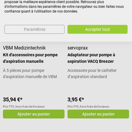
proposer la meilleure expérience client possible. Retrouvez plus
DDS
28,74 €*
3,11 €*
d'informations dans les paramètres de votre navigateur ou bien faites nous
confiance quant à l'utilisation de vos données.
Prix TTC, hors frais de livraison
Prix TTC, hors frais de livraison
Ajouter au panier
Ajouter au panier
Paramètres
Accepter tout
VBM Medizintechnik
servoprax
Kit d'accessoires pour pompe
Adaptateur pour pompe à
d'aspiration manuelle
aspiration VACQ Breezer
À 5 pièces pour pompe
Accessoire pour le cathéter
d'aspiration manuelle de VBM
d’aspiration standard
35,94 €*
3,95 €*
Prix TTC, hors frais de livraison
Prix TTC, hors frais de livraison
Ajouter au panier
Ajouter au panier